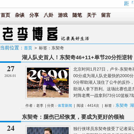
距『
首页
杂谈
分享
八卦
游戏
随笔
关于
留言
当前位置：
首页
> 标签：东契奇
湖人队史首人！东契奇46+11+单节20分拒逆转
27
北京时间1月27日，卢卡-东契奇
00分成为湖人队史最快的200
2026.01
0分帮助湖人顶住了公牛的反扑，全
助湖人拿下胜利。这场比赛也是
对阵老鹰一战拿到73分10篮板7助攻
东契奇
湖
作者：老李 | 分类：
体育新闻
| 阅读：4414次 | 标签：
东契奇：腿伤已经恢复，要成为更好的领袖
24
独行侠球员东契奇接受了记者采