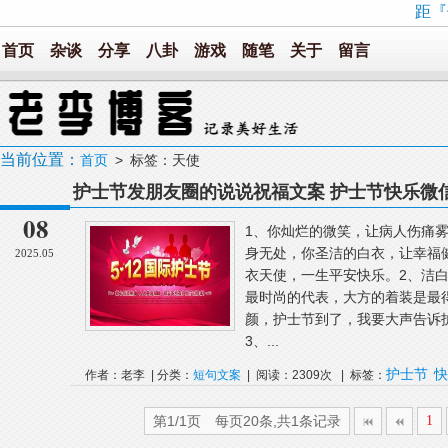
距『
首页
杂谈
分享
八卦
游戏
随笔
关于
留言
当前位置：
首页
> 标签：天使
护士节发朋友圈的说说祝福文案 护士节快乐微
08
1、你灿烂的微笑，让病人伤痛
身无处，你圣洁的白衣，让幸福
2025.05
衣天使，一生平安快乐。2、洁
最时尚的代表，大方的着装是最
颜，护士节到了，我要大声告诉
3、...
护士节
快
作者：老李 | 分类：
短句文案
| 阅读：2309次 | 标签：
使
第1/1页 每页20条,共1条记录
1