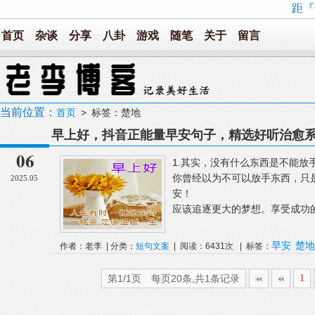
距『
首页
杂谈
分享
八卦
游戏
随笔
关于
留言
当前位置：
首页
> 标签：楚地
早上好，抖音正能量早安句子，精选好听治愈
06
1.其实，没有什么东西是不能放
你曾经以为不可以放手东西，只
2025.05
安！ 2.不要满
应该追逐更大的梦想。享受成功的
早安
楚地
作者：老李 | 分类：
短句文案
| 阅读：6431次 | 标签：
第1/1页 每页20条,共1条记录
1