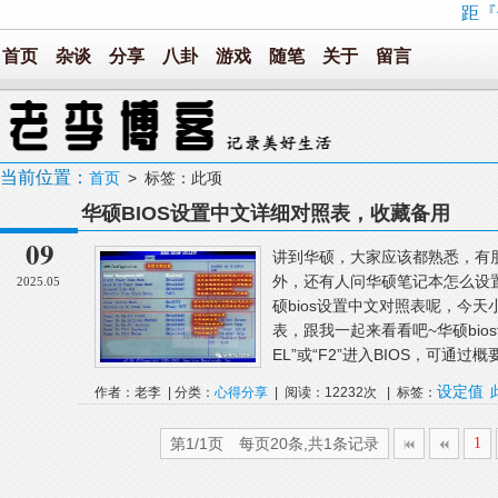
距『
首页
杂谈
分享
八卦
游戏
随笔
关于
留言
当前位置：
首页
> 标签：此项
华硕BIOS设置中文详细对照表，收藏备用
09
讲到华硕，大家应该都熟悉，有朋
外，还有人问华硕笔记本怎么设
2025.05
硕bios设置中文对照表呢，今天
表，跟我一起来看看吧~华硕bio
EL”或“F2”进入BIOS，可通过概要
设定值
作者：老李 | 分类：
心得分享
| 阅读：12232次 | 标签：
第1/1页 每页20条,共1条记录
1