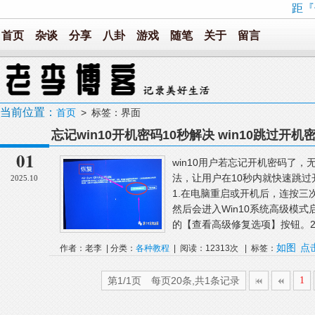
距『
首页
杂谈
分享
八卦
游戏
随笔
关于
留言
当前位置：
首页
> 标签：界面
忘记win10开机密码10秒解决 win10跳过开
01
win10用户若忘记开机密码了
法，让用户在10秒内就快速跳
2025.10
1.在电脑重启或开机后，连按三
然后会进入Win10系统高级模式
的【查看高级修复选项】按钮。2.
如图
点
作者：老李 | 分类：
各种教程
| 阅读：12313次 | 标签：
第1/1页 每页20条,共1条记录
1