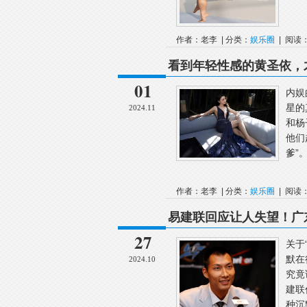
作者：老李 | 分类：
娱乐圈
| 阅读：
看到年轻性感的黄圣依，
01
内娱
星的
2024.11
和杨
他们
爹”
作者：老李 | 分类：
娱乐圈
| 阅读：
易建联回应让人失望！广
27
关于
默在
2024.10
究竟
建联
种沉