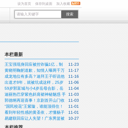
设为首页
保存到桌面
加入收藏
搜索
本栏最新
王宝强现身回应被控诈骗1亿，制
11-23
黄晓明鞠躬道歉，知情人曝两千万
11-17
片人晒证据揭内幕，现实版农夫与蛇
成龙地位有多高？迪拜王子听说他
11-16
被叶珂用掉一半，质疑怀孕时间有猫腻
出道才8年，就被坑成这样，25岁
11-06
要来，直接拿出几十辆豪车给他砸
59岁郭富城与小4岁岳母合影，岳
11-04
的赵露思可真是太憋屈了！
迪丽热巴穿紫色斜肩裙神秘魅惑 手
11-03
母已是奶奶了，他仍然帅气如小伙
郭德纲再迎喜事！京剧首开山门收
11-03
持烛台宛如神女
“国民校花”王紫璇，谁能顶得住！
11-01
陶阳为徒，收徒系统助力文化传承
看到年轻性感的黄圣依，才懂杨子
11-01
易建联回应让人失望！广东男篮被
10-27
为何抓着她不放，腰腿身材太绝了
殃及池鱼，杜锋脸都黑了
本栏推荐