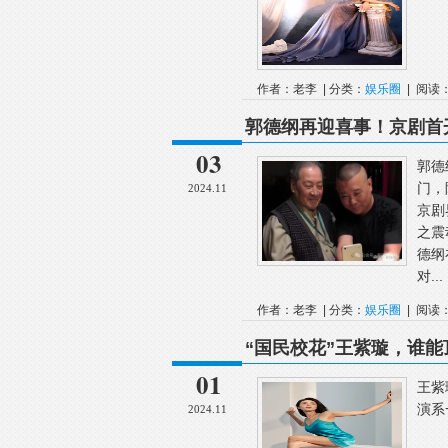
作者：老李 | 分类：
娱乐圈
| 阅读：
郭德纲再迎喜事！京剧首
03
郭德
门，
2024.11
京剧
之震
德纲
对...
作者：老李 | 分类：
娱乐圈
| 阅读：
“国民校花”王紫璇，谁能
01
王紫
演系
2024.11