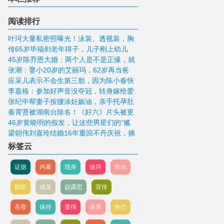
阅读排行
叶珂大量私密照曝光！泳装、透视装，胸
传65岁毕福剑老年得子，儿子刚上幼儿
大到托不住，黄晓明有福了
45岁陈乔恩大婚：两个人是不是正缘，就
园，他拼命赚钱愿意登门唱歌
张潮：娶小20岁的艾丽玛，62岁再当爸
看两个字
应采儿表示不会生第三胎，因为陈小春快
爸，如今咋样了？
李嘉格：参加好声音没夺冠，转身嫁给爱
60岁了
张纪中帮妻子按腰涂妊娠油，亲手托孕肚
奇艺总裁，活成了人生赢家
秦霄贤被湖南台除名！《好六》片头被更
很贴心
46岁黄晓明的假发，让这些男星们的“尴
换，本人相关镜头已删除，提早防范风险
梁朝伟刘嘉玲结婚16年重回不丹庆祝，摘
尬”无所遁形
下2500万婚戒合照返璞归真
标签云
证据
内幕
现身
迪拜
凯伦
剧组
成龙
赵露思
宣传
岳母
保持
显得
保养
热巴