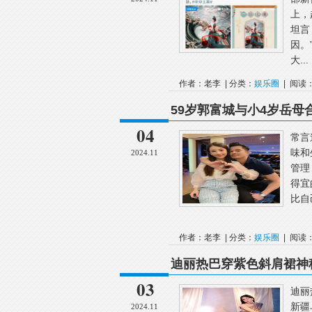
上，
坦言
因。
大...
作者：老李 | 分类：
娱乐圈
| 阅读：
59岁郭富城与小4岁岳
04
常言
味和
2024.11
管理
得宜
比自
作者：老李 | 分类：
娱乐圈
| 阅读：
迪丽热巴穿紫色斜肩裙神
03
迪丽
新疆
2024.11