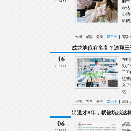
的争
2024.11
表达
心情
影的
作者：老李 | 分类：
娱乐圈
| 阅读：
成龙地位有多高？迪拜王
16
在电
影片
2024.11
千万
这些
入了
这...
作者：老李 | 分类：
娱乐圈
| 阅读：
出道才8年，就被坑成这
06
赵露
部新
2024.11