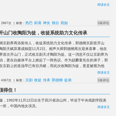
阅读全文
热巴
斜肩
神女
烛台
宛如
2867次 | 标签：
0条评论
开山门收陶阳为徒，收徒系统助力文化传承
纲京剧界再添新传人，收徒系统助力文化传承，郭德纲京剧首开山
陶阳天赋异禀成独苗11月2日。相声大师郭德纲再次迎来喜事，他在
界首次开山门，正式收京剧天才陶阳为徒。这一消息不仅让京剧界为
动，更在自媒体平台上掀起了一阵热议。作为赵麟童先生的弟子，郭
在京剧上的造诣早已有目共睹，而此次收陶阳为徒，更是被视为他
阅读全文
京剧
收徒
传承
郭德纲
徒弟
4367次 | 标签：
0条评论
顶得住！
璇，1992年11月12日出生于四川省凉山州，毕业于中央戏剧学院表
一班，中国内地女演员。
阅读全文