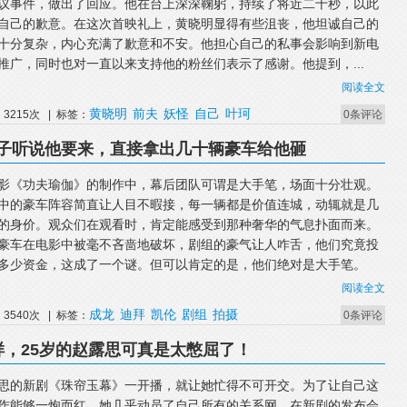
议事件，做出了回应。他在台上深深鞠躬，持续了将近二十秒，以此
自己的歉意。在这次首映礼上，黄晓明显得有些沮丧，他坦诚自己的
十分复杂，内心充满了歉意和不安。他担心自己的私事会影响到新电
推广，同时也对一直以来支持他的粉丝们表示了感谢。他提到，...
阅读全文
黄晓明
前夫
妖怪
自己
叶珂
3215次 | 标签：
0条评论
子听说他要来，直接拿出几十辆豪车给他砸
影《功夫瑜伽》的制作中，幕后团队可谓是大手笔，场面十分壮观。
中的豪车阵容简直让人目不暇接，每一辆都是价值连城，动辄就是几
的身价。观众们在观看时，肯定能感受到那种奢华的气息扑面而来。
豪车在电影中被毫不吝啬地破坏，剧组的豪气让人咋舌，他们究竟投
多少资金，这成了一个谜。但可以肯定的是，他们绝对是大手笔。
阅读全文
成龙
迪拜
凯伦
剧组
拍摄
3540次 | 标签：
0条评论
样，25岁的赵露思可真是太憋屈了！
思的新剧《珠帘玉幕》一开播，就让她忙得不可开交。为了让自己这
作能够一炮而红，她几乎动员了自己所有的关系网。在新剧的发布会