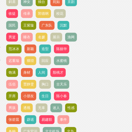
斜肩
神女
烛台
宛如
京剧
收徒
传承
郭德纲
校花
国民
王紫璇
广东队
沉默
男篮
睡衣
名媛
展示
渔网
范冰冰
新颖
造型
陈丽华
迟重瑞
猥琐
回应
水蜜桃
饱满
身材
人间
殷桃才
伍佰
贾静雯
胸口
古天乐
开席
小朋友
生日
陈小春
男孩
透视
无辜
迷人
性感
张碧晨
辟谣
易建联
事件
各种
广东宏远
北京机场
北岛