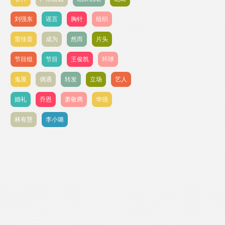
刘强东
谣言
胸针
组织
雷佳音
成为
然而
片头
节目组
节目
王俊凯
环球
鬼屋
偶遇
转发
立场
艺人
婚礼
乔恩
萧敬腾
华强
林有慧
李小璐