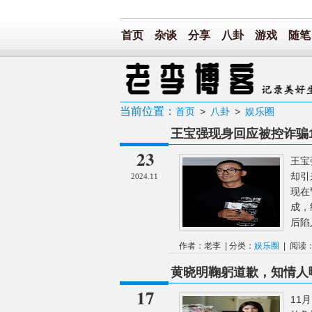
首页
杂谈
分享
八卦
游戏
随笔
当前位置：
首页
>
八卦
>
娱乐圈
王宝强现身回应被控诈骗
23
王宝
却引
2024.11
现在
成，
后陷
作者：老李 | 分类：
娱乐圈
| 阅读：
黄晓明鞠躬道歉，知情人
17
11