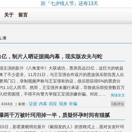
距『七夕情人节』还有13天
关于
留言
1亿，制片人晒证据揭内幕，现实版农夫与蛇
强主演的影片《八角笼中》大获成功，票房高达22亿，这巨大的收益
来了不少是非。11月21日，与王宝强合作该片的恩波俱乐部负责人出
警局门口，录制视频声称与王宝强有协议，俱乐部应得5%的票房分
约1.1亿人民币。然而，王宝强并未履行承诺，导致俱乐部投资数百万
入经营困境，不得不向警方举报王宝强涉嫌诈骗。对此，...
阅读全文
证据
内幕
回应
现身
诈骗
4164次 | 标签：
0条评论
曝两千万被叶珂用掉一半，质疑怀孕时间有猫腻
月15日，影星黄晓明在新片《戴假发的人》的首映式上，面对女友叶珂