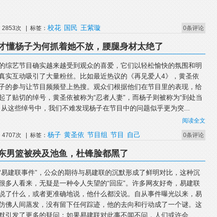
校花
国民
王紫璇
2853次 | 标签：
0条评论
才懂杨子为何抓着她不放，腰腿身材太绝了
的综艺节目确实越来越受到观众的喜爱，它们以轻松愉快的氛围和明
真实互动吸引了大量粉丝。比如最近热议的《再见爱人4》，黄圣依
子的参与让节目频频登上热搜。观众们根据他们在节目里的表现，给
起了贴切的绰号，黄圣依被称为“忍者人妻”，而杨子则被称为“到处当
。从这些绰号中，我们不难发现杨子在节目中的问题似乎更为突...
阅读全文
杨子
黄圣依
节目组
节目
自己
4707次 | 标签：
0条评论
东男篮被殃及池鱼，杜锋脸都黑了
“易建联事件”，公众的期待与易建联的沉默形成了鲜明对比，这种沉
很多人看来，无疑是一种令人失望的“回应”。许多网友好奇，易建联
说了什么，或者更准确地说，他什么都没说。自从事件曝光以来，易
仿佛人间蒸发，没有留下任何踪迹，他的去向和行动成了一个谜。这
默引发了更多的疑问：如果易建联对此事不闻不问，人们或许会...