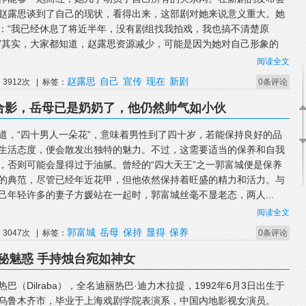
赵露思谈到了自己的现状，看得出来，这部剧对她来说意义重大。她
：“我已经休息了将近半年，没有剧组找我拍戏，我也搞不清楚原
”其实，大家都知道，赵露思资源减少，可能是因为她对自己形象的
阅读全文
赵露思
自己
宣传
现在
新剧
3912次 | 标签：
0条评论
母合影，岳母已是奶奶了，他仍然帅气如小伙
道，“四十男人一朵花”，意味着男性到了四十岁，若能保持良好的品
生活态度，便会散发出独特的魅力。不过，这需要适当的保养和自我
，否则可能会显得过于油腻。曾经的“四大天王”之一郭富城便是保养
的典范，尽管已经年近花甲，但他依然保持着旺盛的精力和活力。与
己年轻许多的妻子方媛站在一起时，郭富城丝毫不显老态，两人...
阅读全文
郭富城
岳母
保持
显得
保养
3047次 | 标签：
0条评论
秘魅惑 手持烛台宛如神女
热巴（Dilraba），全名迪丽热巴·迪力木拉提，1992年6月3日出生于
乌鲁木齐市，毕业于上海戏剧学院表演系，中国内地影视女演员。