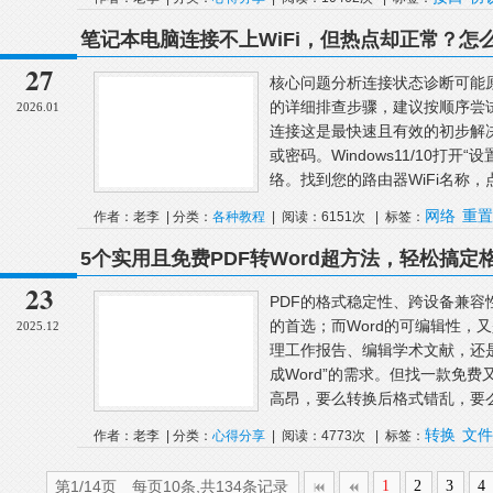
笔记本电脑连接不上WiFi，但热点却正常？怎
27
核心问题分析连接状态诊断可能
的详细排查步骤，建议按顺序尝试
2026.01
连接这是最快速且有效的初步解
或密码。Windows11/10打开“设
络。找到您的路由器WiFi名称，点击
网络
重置
作者：老李 | 分类：
各种教程
| 阅读：6151次 | 标签：
5个实用且免费PDF转Word超方法，轻松搞定
23
PDF的格式稳定性、跨设备兼
的首选；而Word的可编辑性，
2025.12
理工作报告、编辑学术文献，还是
成Word”的需求。但找一款免
高昂，要么转换后格式错乱，要么
转换
文件
作者：老李 | 分类：
心得分享
| 阅读：4773次 | 标签：
第1/14页 每页10条,共134条记录
1
2
3
4