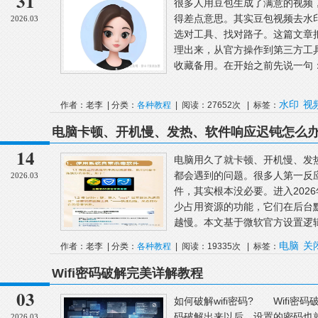
31
很多人用豆包生成了满意的视频
得差点意思。其实豆包视频去水
2026.03
选对工具、找对路子。这篇文章把
理出来，从官方操作到第三方工
收藏备用。在开始之前先说一句：
水印
视
作者：老李 | 分类：
各种教程
| 阅读：27652次 | 标签：
电脑卡顿、开机慢、发热、软件响应迟钝怎么办
些问题全可解决
14
电脑用久了就卡顿、开机慢、发
都会遇到的问题。很多人第一反
2026.03
件，其实根本没必要。进入2026年
少占用资源的功能，它们在后台
越慢。本文基于微软官方设置逻辑
电脑
关
作者：老李 | 分类：
各种教程
| 阅读：19335次 | 标签：
Wifi密码破解完美详解教程
03
如何破解wifi密码? Wifi密
码破解出来以后，设置的密码也
2026.03