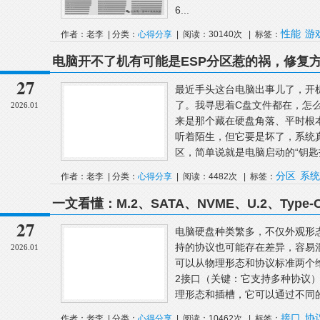
6...
性能
游
作者：老李 | 分类：
心得分享
| 阅读：30140次 | 标签：
电脑开不了机有可能是ESP分区惹的祸，修复
27
最近手头这台电脑出事儿了，开机
了。我寻思着C盘文件都在，怎
2026.01
来是那个藏在硬盘角落、平时根
听着陌生，但它要是坏了，系统真
区，简单说就是电脑启动的“钥匙扣”
分区
系统
作者：老李 | 分类：
心得分享
| 阅读：4482次 | 标签：
一文看懂：M.2、SATA、NVME、U.2、Ty
27
电脑硬盘种类繁多，不仅外观形
持的协议也可能存在差异，容易
2026.01
可以从物理形态和协议标准两个
2接口（关键：它支持多种协议）
理形态和插槽，它可以通过不同的“
接口
协
作者：老李 | 分类：
心得分享
| 阅读：10462次 | 标签：