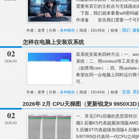
需要有其它的主机在与无线路由
下面，我们就来看看wifi密
件准备 首先我们需要一个可用来
我们
破
作者：老李 | 分类：
各种教程
| 阅读：16149次 | 标签：
怎样在电脑上安装双系统
02
双系统安装有四种方法：一、wi
系统；二、用minitool等工具安
2026.03
（如禁用csm）；四、用update-g
希望在同一台电脑上同时运行两个操作
可...
安装
系
作者：老李 | 分类：
各种教程
| 阅读：16144次 | 标签：
2026年 2月 CPU天梯图（更新锐龙9 9950X3D
02
一、常见CPU后缀的意思英特尔：
频3.后缀KS代表超频加强版AM
2026.03
3.后缀XT代表超级加强版4.后缀X3D
5/R7/R9仅代表同一代CPU之间