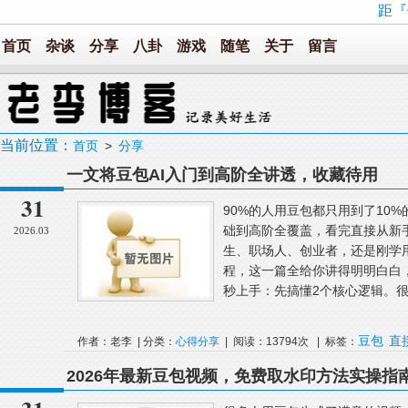
距『
首页
杂谈
分享
八卦
游戏
随笔
关于
留言
当前位置：
首页
>
分享
一文将豆包AI入门到高阶全讲透，收藏待用
31
90%的人用豆包都只用到了10%
础到高阶全覆盖，看完直接从新
2026.03
生、职场人、创业者，还是刚学
程，这一篇全给你讲得明明白白
秒上手：先搞懂2个核心逻辑。很
豆包
直
作者：老李 | 分类：
心得分享
| 阅读：13794次 | 标签：
2026年最新豆包视频，免费取水印方法实操指