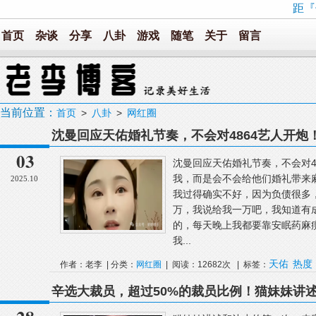
距『
首页
杂谈
分享
八卦
游戏
随笔
关于
留言
当前位置：
首页
>
八卦
>
网红圈
沈曼回应天佑婚礼节奏，不会对4864艺人开
货卖不出去，PK没人敢给你刷礼物！
03
沈曼回应天佑婚礼节奏，不会对4
我，而是会不会给他们婚礼带来
2025.10
我过得确实不好，因为负债很多
万，我说给我一万吧，我知道有
的，每天晚上我都要靠安眠药麻
我...
天佑
热度
作者：老李 | 分类：
网红圈
| 阅读：12682次 | 标签：
辛选大裁员，超过50%的裁员比例！猫妹妹讲
理就爬上了床！某顶流网红7月在新加坡赌场被