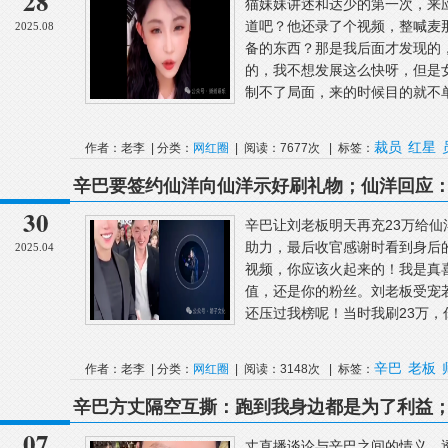
28
猫妹妹讲述和达少的第一次，来
道吧？他还录了个视频，整喊麦
2025.08
备的东西？那是我后面才发现的
的，我不想发展这么快呀，但是
制不了局面，来的时候目的就不单
裁员
红星
作者：老李 | 分类：
网红圈
| 阅读：7677次 | 标签：
辛巴要签约仙洋向仙洋示好刷礼物；仙洋回应
否认拿刘二狗当宠物，对二狗非常满意！
30
辛巴让刘老板明天再充23万给
助力，最后收官感谢时看到身后
2025.04
视频，你应该火起来的！我是真
值，还是你的粉丝。刘老板受宠
还压过我榜呢！当时我刷23万，你
辛巴
老板
作者：老李 | 分类：
网红圈
| 阅读：3148次 | 标签：
辛巴方丈隔空互撕：跑到我身边都是为了利益
义，透露私下早已断了联系！
07
丈直播谈论与辛巴之间的情义，