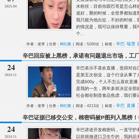
水粉丝：目前你跟巴哥是怎么样
2025.04
道好，掰的时候，全世界都知道
我只能为他出征，不好的时候，
的情况是，我可以保持尊重，我
个...
辛巴
瑞雪
作者：老李 | 分类：
网红圈
| 阅读：5200次 | 标签：
辛巴回应被上黑榜，承诺有问题退出市场，工
播，觉得对自己的束缚太多了
24
辛巴表示不喜欢直播，觉得对自
是第五次创业，这个行业从事了
2024.11
完成600y，个人不怎么喜欢直
是我的一生，两年多前决定全部
社会都在制造食品焦虑，我们要还
辛巴
直播
作者：老李 | 分类：
网红圈
| 阅读：4213次 | 标签：
辛巴证据已移交公安，棉密码被P图列入黑榜！
辛巴讲述开发棉密码，一直守护着行业底线
24
辛巴讲述开发棉密码，一直守护
以前就做进口卫生巾的，我妈后
2024.11