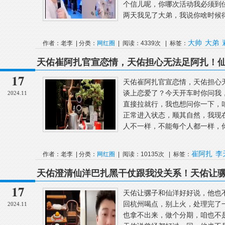
个信儿呢，你哪次活动我必须到
两天我见了大弟，我说你啥时候得
大帅
大弟
作者：老李 | 分类：
网红圈
| 阅读：4339次 | 标签：
天佑崔阿扎官宣恋情，天佑担心无法足阿扎！
对女人比较伤心~
17
天佑崔阿扎官宣恋情，天佑担心
谈上恋爱了？今天开车时你问我
2024.11
直接拉就行，我也想问你一下，
正常进入状态，顺其自然，我现
人不一样，不能每个人都一样，你
崔阿扎
李
作者：老李 | 分类：
网红圈
| 阅读：10135次 | 标签：
天佑澄清仙洋巴扎黑干仗跟我没关系！天佑让
了要你命去的~
17
天佑让骡子和仙洋好好说，他也
回杭州喝点，别上火，处理完了一
2024.11
也拿不出来，做个分期，咱也不