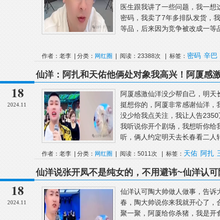
医生跟我讲了一些问题，我一想
密码，我卖了7年多排队发货，
等品，后来因为竞争被改成一等品
密码
辛巴
作者：老李 | 分类：
网红圈
| 阅读：23388次 | 标签：
仙洋：阿扎和天佑他俩处对象我高兴！阿厦感
聚！
18
阿厦感激仙洋没少帮自己，明
挺想你的，阿厦非常感谢仙洋，
2024.11
没少给我点关注，我让人告235
我听说你开个剧场，我想听你给
听，俩人约定明天去长春看二人转
天佑
阿扎
作者：老李 | 分类：
网红圈
| 阅读：5011次 | 标签：
仙洋说张开凤不是纯女的，不用避讳~仙洋认可
感恩~
18
仙洋认可陶大帅做人做事，告诉
春，陶大帅说你来我就开心了，
2024.11
聚一聚，阿厦给你杀猪，我是开