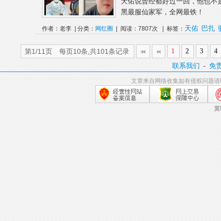
天佑说曾经都好过一回，他也不
黑最服仙家军，全网最铁！ 
天佑
巴扎
作者：老李 | 分类：
网红圈
| 阅读：7807次 | 标签：
第1/11页 每页10条,共101条记录
1
2
3
4
联系我们
-
免
文章来自网络收集如有侵权问题请
冀