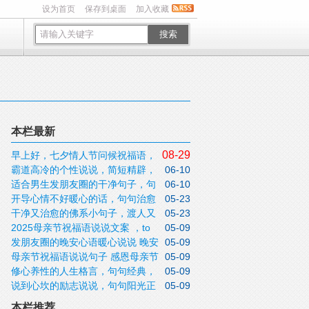
设为首页
保存到桌面
加入收藏
搜索
本栏最新
08-29
早上好，七夕情人节问候祝福语，
霸道高冷的个性说说，简短精辟，
06-10
七夕最暖心的情人节祝福语录！
适合男生发朋友圈的干净句子，句
06-10
别具一格！
开导心情不好暖心的话，句句治愈
05-23
句精挑细选！
干净又治愈的佛系小句子，渡人又
05-23
人心！
2025母亲节祝福语说说文案 ，to
05-09
自醒
发朋友圈的晚安心语暖心说说 晚安
05-09
my beautiful mother
母亲节祝福语说说句子 感恩母亲节
05-09
心语正能量句子图片
修心养性的人生格言，句句经典，
05-09
问候语祝福说说文案带图片
说到心坎的励志说说，句句阳光正
05-09
发人深省！
能量！
本栏推荐