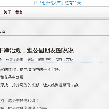
距『七夕情人节』还有11天
关于
留言
干净治愈，逛公园朋友圈说说
0:49:29 作者：老李 来源：老李博客 阅读：
7784
自然的馈赠，探寻城市中的一片宁静。
草和花朵中舒展。
，形成一片片斑驳的光影，让人感到温馨而宁静。
怀抱，感受宁静与和谐！
接触，时光仿佛变得慢了起来。