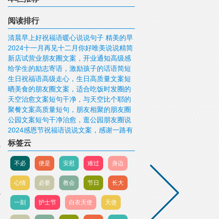
阅读排行
清晨早上好祝福语暖心说说句子 精美的早
2024十一月再见十二月你好唯美说说精简
安问候语祝福文案
新店试营业朋友圈文案，开业通知高级感
12月你好精选图片
给学生的励志寄语，激励孩子的话语简短
短句
生日祝福语高级走心，生日高质量文案短
精辟
晒美食的朋友圈文案，适合吃饭时发圈的
句
天空治愈文案短句干净，与天空比个耶的
短句
聚餐文案高质量短句，朋友相聚的朋友圈
文案
公园文案短句干净治愈，逛公园朋友圈说
文案
2024感恩节祝福语说说文案，感谢一路有
说
你，相携相依! 感恩节快乐!
标签云
不必
便是
安慰
难过
身边
心情
必要
教会
节日
长大
一刻
护士节
白衣天使
天使