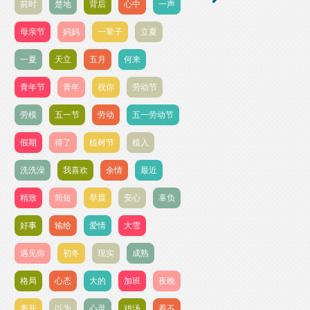
前时
楚地
背后
心中
一声
母亲节
妈妈
一辈子
立夏
一夏
天立
五月
何来
青年节
青年
祝你
劳动节
劳模
五一节
劳动
五一劳动节
假期
得了
植树节
植入
洗洗澡
我喜欢
余情
最近
精致
简短
早晨
安心
辜负
好事
输给
爱情
大雪
遇见你
初冬
现实
成熟
格局
心态
大的
加班
夜晚
离开
以为
心灵
鸡汤
看不